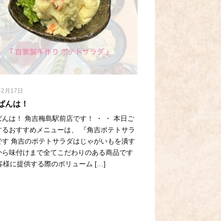
年2月17日
ばんは！
んは！ 角吉梅島駅前店です！ ・ ・ 本日ご
するおすすめメニューは、 『角吉ポテトサラ
です 角吉のポテトサラダはじゃがいもを潰す
から味付けまで全てこだわりのある商品です
客様に提供する際のボリューム […]