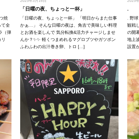
2025年3月16日
2025
「日曜の夜、ちょっと一杯」
.
つ焼
「日曜の夜、ちょっと一杯」 「明日からまた仕事
. 野
って全
かぁ…」 そんな日曜の夜は、角吉で美味しい料理
観戦し
ラ（弾
とお酒を楽しんで 気分転換&活力チャージしませ
の開
カリ
んか？✨✨ 軽くつまめれるマグロブツやガツポン
地上
ふわふわの出汁巻き卵、トロ […]
設置が