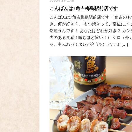
2025年3月17日
こんばんは♪角吉梅島駅前店です
こんばんは♪角吉梅島駅前店です 「角吉のも
き、何が好き？」 もつ焼きって、部位によ
然違うんです！ あなたはどれが好き？ カシ
力のある食感！噛むほど旨い！） シロ（外
ッ、中ふわっ！タレが合う✨） ハラミ […]