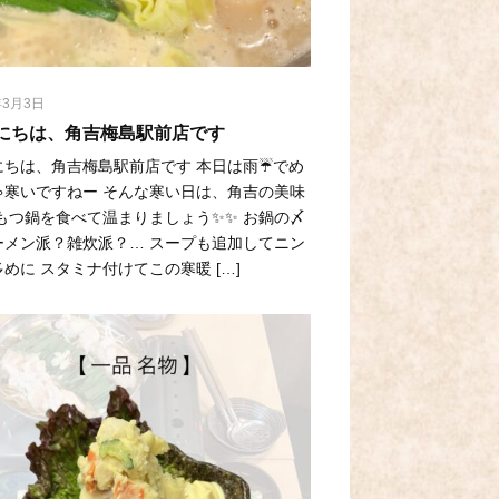
年3月3日
にちは、角吉梅島駅前店です
にちは、角吉梅島駅前店です 本日は雨☔でめ
ゃ寒いですねー そんな寒い日は、角吉の美味
 もつ鍋を食べて温まりましょう✨✨ お鍋の〆
ーメン派？雑炊派？… スープも追加してニン
めに スタミナ付けてこの寒暖 […]