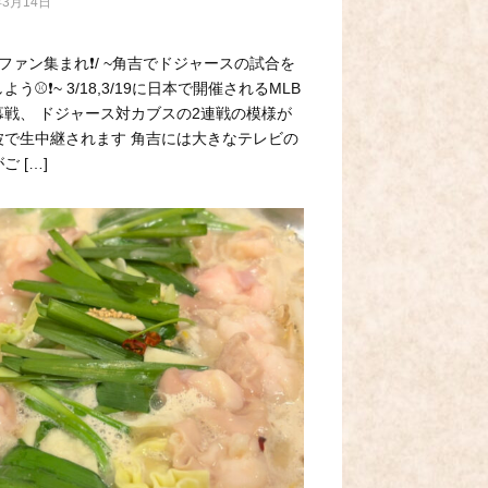
年3月14日
球ファン集まれ❗️/ ~角吉でドジャースの試合を
よう⚾️❗️~ 3/18,3/19に日本で開催されるMLB
幕戦、 ドジャース対カブスの2連戦の模様が
波で生中継されます 角吉には大きなテレビの
ご […]