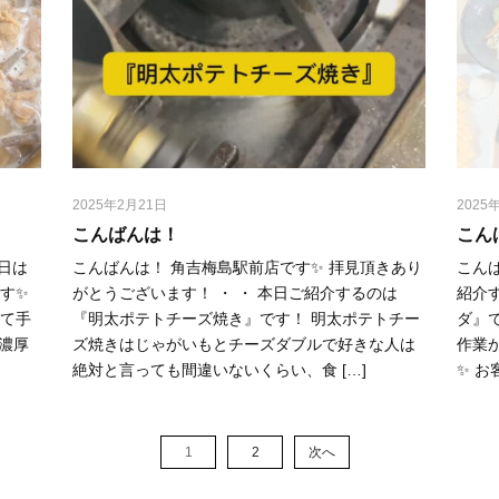
2025年2月21日
2025
す
こんばんは！
こん
日は
こんばんは！ 角吉梅島駅前店です✨ 拝見頂きあり
こんば
す✨
がとうございます！ ・ ・ 本日ご紹介するのは
紹介
全て手
『明太ポテトチーズ焼き』です！ 明太ポテトチー
ダ』
濃厚
ズ焼きはじゃがいもとチーズダブルで好きな人は
作業
絶対と言っても間違いないくらい、食 […]
✨ お
1
2
次へ