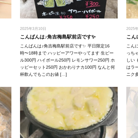
2025年3月10日
2025
こんばんは♪角吉梅島駅前店です✨
こん
こんばんは♪角吉梅島駅前店です✨ 平日限定16
こん
時〜18時まで ハッピーアワーやってます 生ビー
っち
ル300円 ハイボール250円 レモンサワー250円 ホ
しい
ッピーセット250円 おかわりナカ100円 なんと何
はラ
杯飲んでもこのお値 […]
ニク多