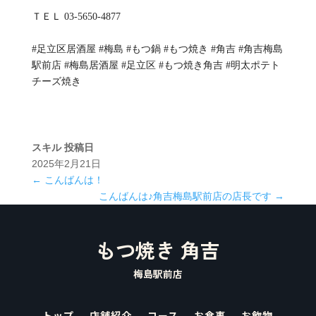
ＴＥＬ 03-5650-4877
#足立区居酒屋 #梅島 #もつ鍋 #もつ焼き #角吉 #角吉梅島
駅前店 #梅島居酒屋 #足立区 #もつ焼き角吉 #明太ポテト
チーズ焼き
スキル
投稿日
2025年2月21日
←
こんばんは！
こんばんは♪角吉梅島駅前店の店長です
→
もつ焼き 角吉
梅島駅前店
トップ
店舗紹介
コース
お食事
お飲物